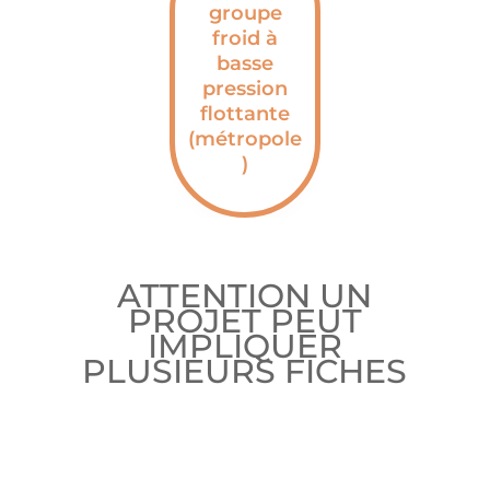
groupe
froid à
basse
pression
flottante
(métropole
)
ATTENTION UN
PROJET PEUT
IMPLIQUER
PLUSIEURS FICHES